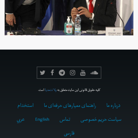
کلیه حقوق قانونی این سایت متعلق به
ولانت‌مدیا
است.
درباره ما
راهنمای معیارهای حرفه‌ای ما
استخدام
سیاست حریم خصوصی
تماس
English
عربي
فارسى