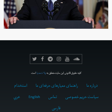
کلیه حقوق قانونی این سایت متعلق به
ولانت‌مدیا
است.
درباره ما
راهنمای معیارهای حرفه‌ای ما
استخدام
سیاست حریم خصوصی
تماس
English
عربي
فارسى