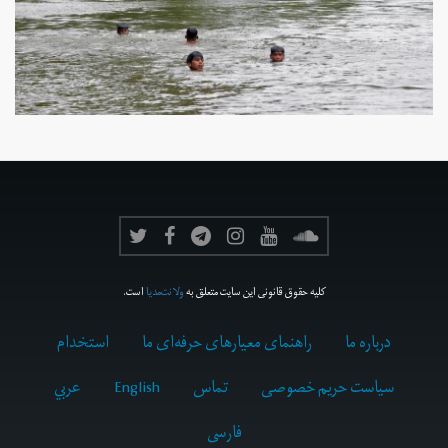
کلیه حقوق قانونی این سایت متعلق به
ولانت‌مدیا
است.
درباره ما
راهنمای معیارهای حرفه‌ای ما
استخدام
سیاست حریم خصوصی
تماس
English
عربي
فارسى