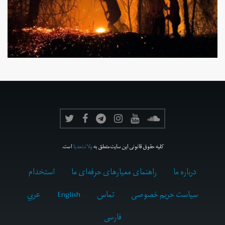
کلیه حقوق قانونی این سایت متعلق به
ولانت‌مدیا
است.
درباره ما
راهنمای معیارهای حرفه‌ای ما
استخدام
سیاست حریم خصوصی
تماس
English
عربي
فارسى