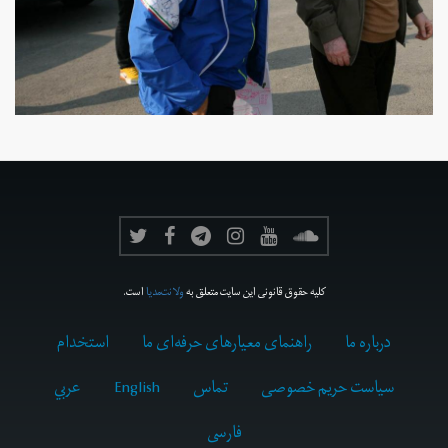
کلیه حقوق قانونی این سایت متعلق به
ولانت‌مدیا
است.
درباره ما
راهنمای معیارهای حرفه‌ای ما
استخدام
سیاست حریم خصوصی
تماس
English
عربي
فارسى