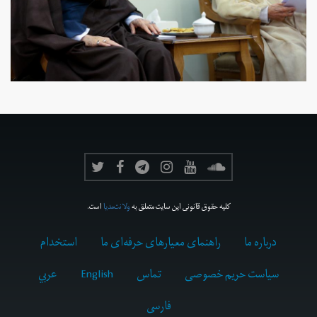
کلیه حقوق قانونی این سایت متعلق به
ولانت‌مدیا
است.
درباره ما
راهنمای معیارهای حرفه‌ای ما
استخدام
سیاست حریم خصوصی
تماس
English
عربي
فارسى