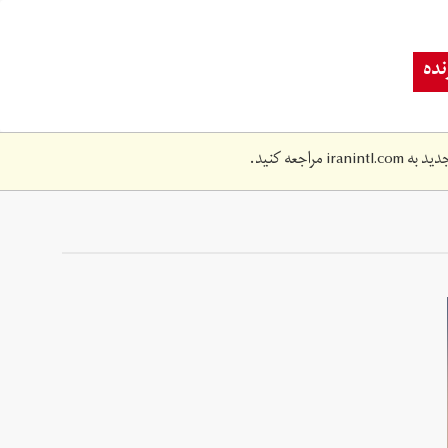
ده
دید به
iranintl.com
مراجعه کنید.