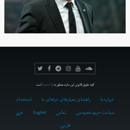
کلیه حقوق قانونی این سایت متعلق به
ولانت‌مدیا
است.
درباره ما
راهنمای معیارهای حرفه‌ای ما
استخدام
سیاست حریم خصوصی
تماس
English
عربي
فارسى