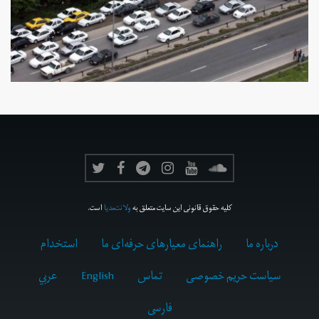
کلیه حقوق قانونی این سایت متعلق به
ولانت‌مدیا
است.
درباره ما
راهنمای معیارهای حرفه‌ای ما
استخدام
سیاست حریم خصوصی
تماس
English
عربي
فارسى