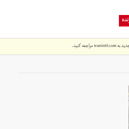
ده
دید به
iranintl.com
مراجعه کنید.