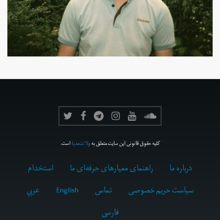
کلیه حقوق قانونی این سایت متعلق به
ولانت‌مدیا
است.
درباره ما
راهنمای معیارهای حرفه‌ای ما
استخدام
سیاست حریم خصوصی
تماس
English
عربي
فارسى