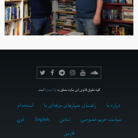
کلیه حقوق قانونی این سایت متعلق به
ولانت‌مدیا
است.
درباره ما
راهنمای معیارهای حرفه‌ای ما
استخدام
سیاست حریم خصوصی
تماس
English
عربي
فارسى