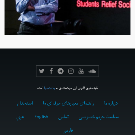
کلیه حقوق قانونی این سایت متعلق به
ولانت‌مدیا
است.
درباره ما
راهنمای معیارهای حرفه‌ای ما
استخدام
سیاست حریم خصوصی
تماس
English
عربي
فارسى