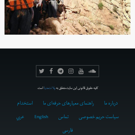
کلیه حقوق قانونی این سایت متعلق به
ولانت‌مدیا
است.
درباره ما
راهنمای معیارهای حرفه‌ای ما
استخدام
سیاست حریم خصوصی
تماس
English
عربي
فارسى