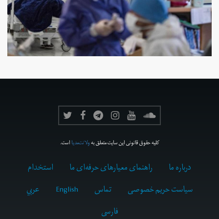
کلیه حقوق قانونی این سایت متعلق به
ولانت‌مدیا
است.
درباره ما
راهنمای معیارهای حرفه‌ای ما
استخدام
سیاست حریم خصوصی
تماس
English
عربي
فارسى