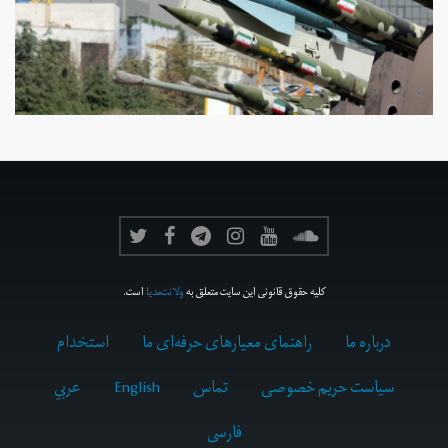
کلیه حقوق قانونی این سایت متعلق به
ولانت‌مدیا
است.
درباره ما
راهنمای معیارهای حرفه‌ای ما
استخدام
سیاست حریم خصوصی
تماس
English
عربي
فارسى