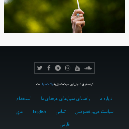
کلیه حقوق قانونی این سایت متعلق به
ولانت‌مدیا
است.
درباره ما
راهنمای معیارهای حرفه‌ای ما
استخدام
سیاست حریم خصوصی
تماس
English
عربي
فارسى