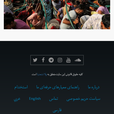
کلیه حقوق قانونی این سایت متعلق به
ولانت‌مدیا
است.
درباره ما
راهنمای معیارهای حرفه‌ای ما
استخدام
سیاست حریم خصوصی
تماس
English
عربي
فارسى