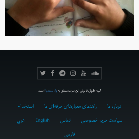
کلیه حقوق قانونی این سایت متعلق به
ولانت‌مدیا
است.
درباره ما
راهنمای معیارهای حرفه‌ای ما
استخدام
سیاست حریم خصوصی
تماس
English
عربي
فارسى