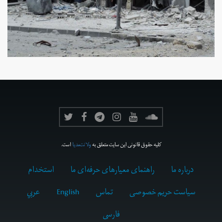
کلیه حقوق قانونی این سایت متعلق به
ولانت‌مدیا
است.
درباره ما
راهنمای معیارهای حرفه‌ای ما
استخدام
سیاست حریم خصوصی
تماس
English
عربي
فارسى