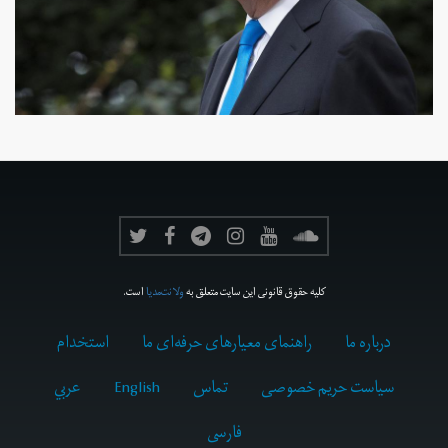
کلیه حقوق قانونی این سایت متعلق به
ولانت‌مدیا
است.
درباره ما
راهنمای معیارهای حرفه‌ای ما
استخدام
سیاست حریم خصوصی
تماس
English
عربي
فارسى