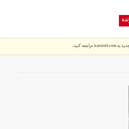
ده
دید به
iranintl.com
مراجعه کنید.