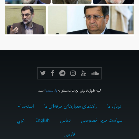
کلیه حقوق قانونی این سایت متعلق به
ولانت‌مدیا
است.
درباره ما
راهنمای معیارهای حرفه‌ای ما
استخدام
سیاست حریم خصوصی
تماس
English
عربي
فارسى