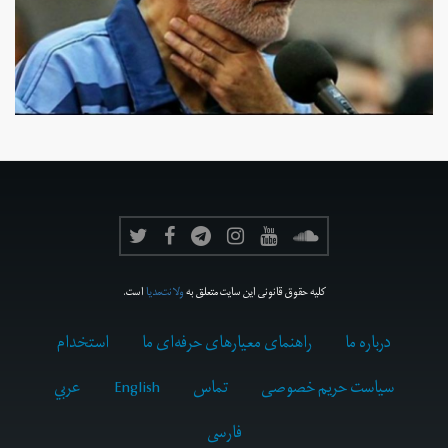
کلیه حقوق قانونی این سایت متعلق به
ولانت‌مدیا
است.
درباره ما
راهنمای معیارهای حرفه‌ای ما
استخدام
سیاست حریم خصوصی
تماس
English
عربي
فارسى