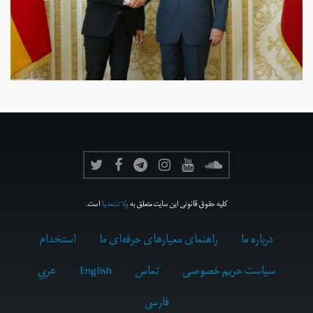
کلیه حقوق قانونی این سایت متعلق به
ولانت‌مدیا
است.
درباره ما
راهنمای معیارهای حرفه‌ای ما
استخدام
سیاست حریم خصوصی
تماس
English
عربي
فارسى