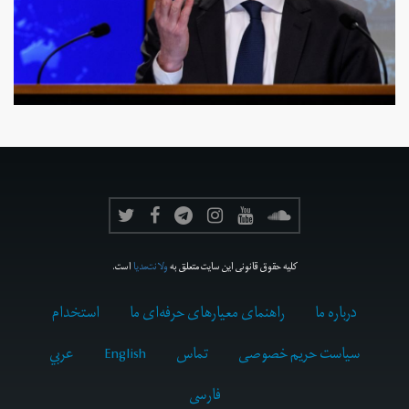
کلیه حقوق قانونی این سایت متعلق به
ولانت‌مدیا
است.
درباره ما
راهنمای معیارهای حرفه‌ای ما
استخدام
سیاست حریم خصوصی
تماس
English
عربي
فارسى