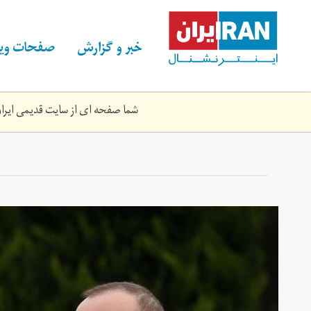
Skip
to
main
خبر و گزارش
صفحات ویژ
content
شما صفحه ای از سایت قدیمی ایران 