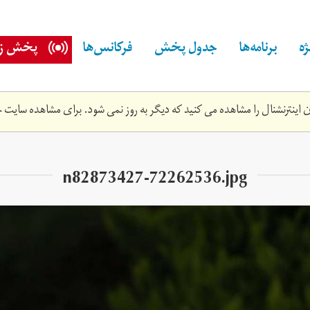
ه
برنامه‌ها
جدول پخش
فرکانس‌ها
پخش زن
اینترنشنال را مشاهده می کنید که دیگر به روز نمی شود. برای مشاهده سایت ج
n82873427-72262536.jpg