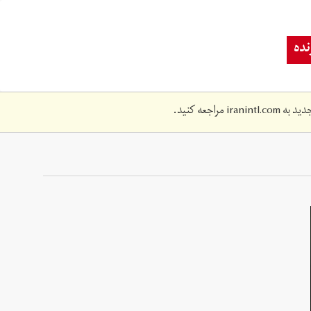
ده
دید به
iranintl.com
مراجعه کنید.