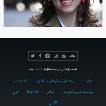
کلیه حقوق قانونی این سایت متعلق به
ولانت‌مدیا
است.
درباره ما
راهنمای معیارهای حرفه‌ای ما
استخدام
سیاست حریم خصوصی
تماس
English
عربي
فارسى