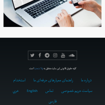
کلیه حقوق قانونی این سایت متعلق به
ولانت‌مدیا
است.
درباره ما
راهنمای معیارهای حرفه‌ای ما
استخدام
سیاست حریم خصوصی
تماس
English
عربي
فارسى