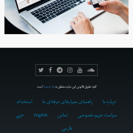
کلیه حقوق قانونی این سایت متعلق به
ولانت‌مدیا
است.
درباره ما
راهنمای معیارهای حرفه‌ای ما
استخدام
سیاست حریم خصوصی
تماس
English
عربي
فارسى