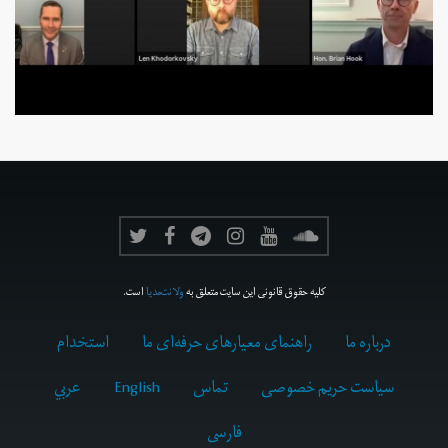
کلیه حقوق قانونی این سایت متعلق به
ولانت‌مدیا
است.
درباره ما
راهنمای معیارهای حرفه‌ای ما
استخدام
سیاست حریم خصوصی
تماس
English
عربي
فارسى