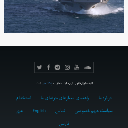
کلیه حقوق قانونی این سایت متعلق به
ولانت‌مدیا
است.
درباره ما
راهنمای معیارهای حرفه‌ای ما
استخدام
سیاست حریم خصوصی
تماس
English
عربي
فارسى