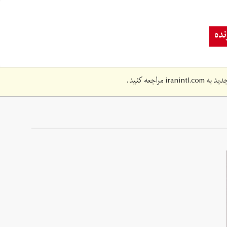
ده
دید به
iranintl.com
مراجعه کنید.