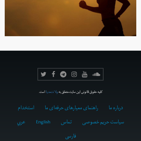
کلیه حقوق قانونی این سایت متعلق به
ولانت‌مدیا
است.
درباره ما
راهنمای معیارهای حرفه‌ای ما
استخدام
سیاست حریم خصوصی
تماس
English
عربي
فارسى