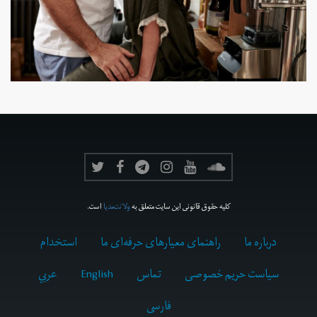
کلیه حقوق قانونی این سایت متعلق به
ولانت‌مدیا
است.
درباره ما
راهنمای معیارهای حرفه‌ای ما
استخدام
سیاست حریم خصوصی
تماس
English
عربي
فارسى