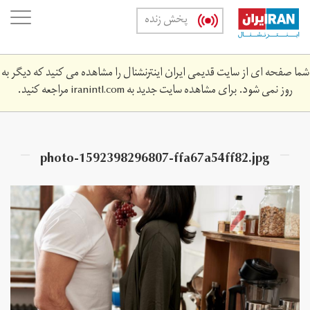
Skip
oggle
پخش زنده
to
ation
main
content
شما صفحه ای از سایت قدیمی ایران اینترنشنال را مشاهده می کنید که دیگر به
روز نمی شود. برای مشاهده سایت جدید به
iranintl.com
مراجعه کنید.
photo-1592398296807-ffa67a54ff82.jpg