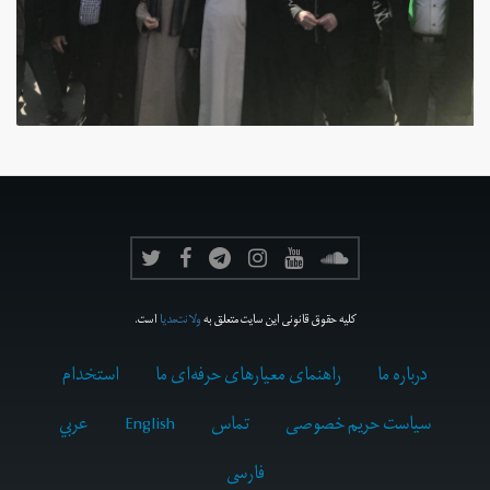
کلیه حقوق قانونی این سایت متعلق به
ولانت‌مدیا
است.
درباره ما
راهنمای معیارهای حرفه‌ای ما
استخدام
سیاست حریم خصوصی
تماس
English
عربي
فارسى