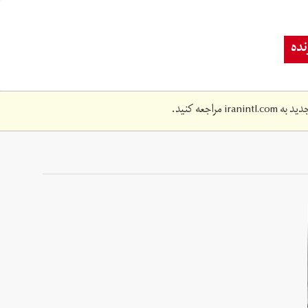
ده
دید به
iranintl.com
مراجعه کنید.