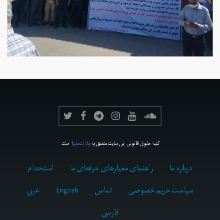
کلیه حقوق قانونی این سایت متعلق به
ولانت‌مدیا
است.
درباره ما
راهنمای معیارهای حرفه‌ای ما
استخدام
سیاست حریم خصوصی
تماس
English
عربي
فارسى