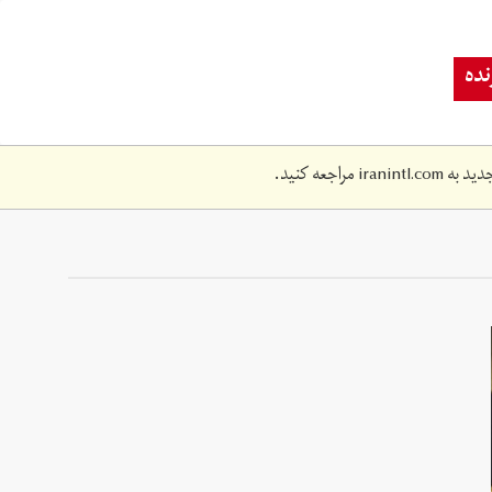
ده
دید به
iranintl.com
مراجعه کنید.