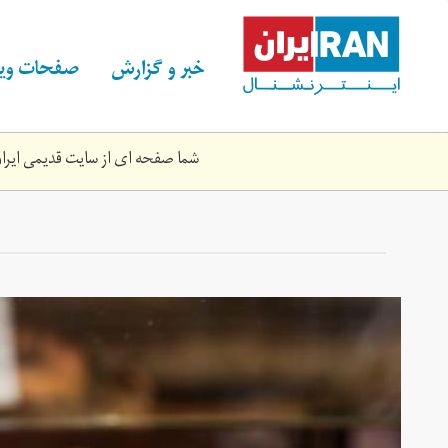
Skip
to
main
خبر و گزارش
صفحات ویژ
content
شما صفحه ای از سایت قدیمی ایران 