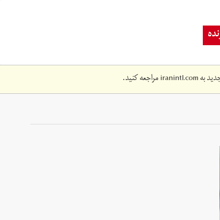
ده
دید به
iranintl.com
مراجعه کنید.