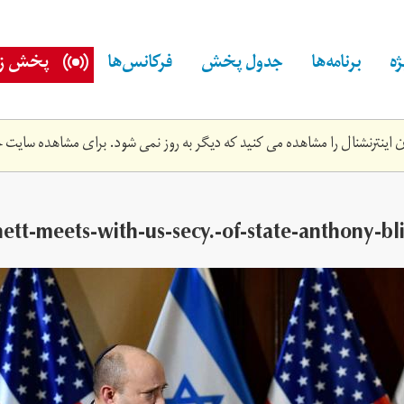
ه
برنامه‌ها
جدول پخش
فرکانس‌ها
پخش زن
اینترنشنال را مشاهده می کنید که دیگر به روز نمی شود. برای مشاهده سایت ج
tt-meets-with-us-secy.‎-of-state-anthony-bl