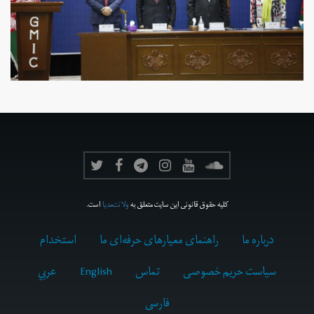
کلیه حقوق قانونی این سایت متعلق به
ولانت‌مدیا
است.
درباره ما
راهنمای معیارهای حرفه‌ای ما
استخدام
سیاست حریم خصوصی
تماس
English
عربي
فارسى