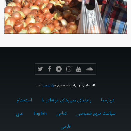
کلیه حقوق قانونی این سایت متعلق به
ولانت‌مدیا
است.
درباره ما
راهنمای معیارهای حرفه‌ای ما
استخدام
سیاست حریم خصوصی
تماس
English
عربي
فارسى