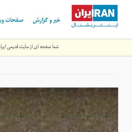
Skip
to
main
خبر و گزارش
صفحات ویژ
content
شما صفحه ای از سایت قدیمی ایران 