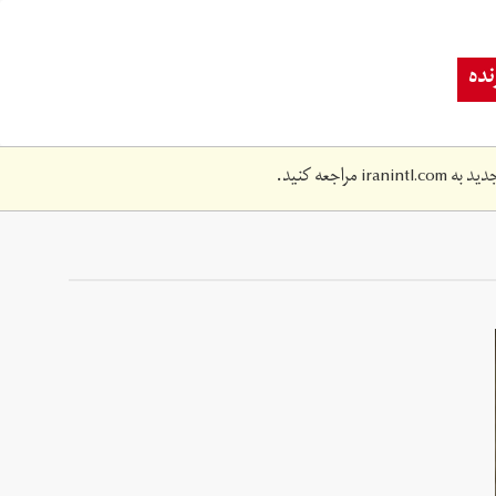
ده
دید به
iranintl.com
مراجعه کنید.