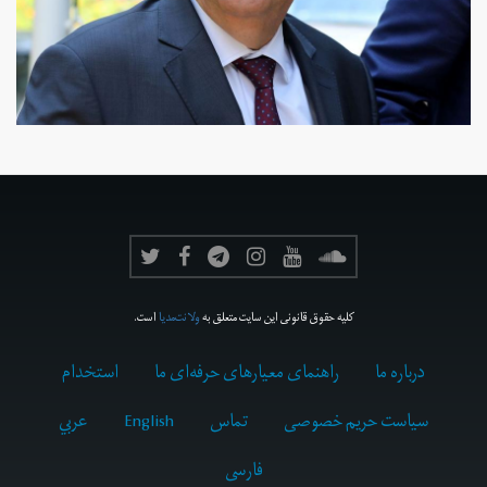
کلیه حقوق قانونی این سایت متعلق به
ولانت‌مدیا
است.
درباره ما
راهنمای معیارهای حرفه‌ای ما
استخدام
سیاست حریم خصوصی
تماس
English
عربي
فارسى