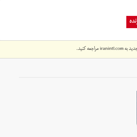
ده
دید به
iranintl.com
مراجعه کنید.