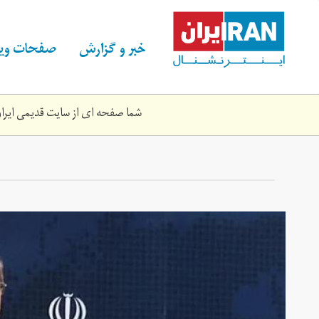
Skip
to
main
خبر و گزارش
صفحات ویژ
content
شما صفحه ای از سایت قدیمی ایران 