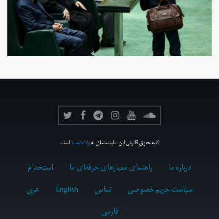
کلیه حقوق قانونی این سایت متعلق به
ولانت‌مدیا
است.
درباره ما
راهنمای معیارهای حرفه‌ای ما
استخدام
سیاست حریم خصوصی
تماس
English
عربي
فارسى