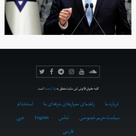
کلیه حقوق قانونی این سایت متعلق به
ولانت‌مدیا
است.
درباره ما
راهنمای معیارهای حرفه‌ای ما
استخدام
سیاست حریم خصوصی
تماس
English
عربي
فارسى