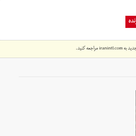
ده
دید به
iranintl.com
مراجعه کنید.