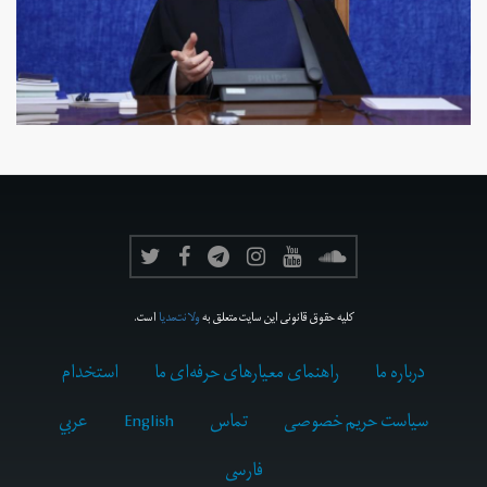
کلیه حقوق قانونی این سایت متعلق به
ولانت‌مدیا
است.
درباره ما
راهنمای معیارهای حرفه‌ای ما
استخدام
سیاست حریم خصوصی
تماس
English
عربي
فارسى